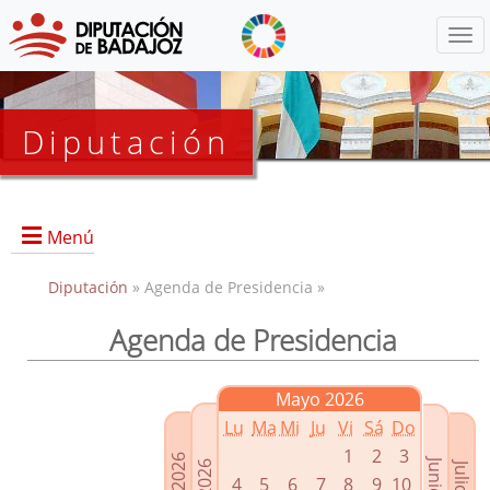
Menú
Diputación
Menú
Diputación
» Agenda de Presidencia »
Agenda de Presidencia
Presidencia
Diputados Delegados
Mayo 2026
Grupos Políticos
Lu
Ma
Mi
Ju
Vi
Sá
Do
Junta de Gobierno
1
2
3
4
5
6
7
8
9
10