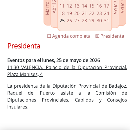
Marzo 2026
Junio 2026
Abril 2026
Julio 2026
Enlaces relacionados
11
12
13
14
15
16
17
Agenda de Presidencia
18
19
20
21
22
23
24
Plenos provinciales y Juntas de gobierno
25
26
27
28
29
30
31
Oficina de Proyectos Europeos
☐ Agenda completa
☒ Presidenta
Presidenta
Eventos para el lunes, 25 de mayo de 2026
11:30 VALENCIA. Palacio de la Diputación Provincial.
Plaza Manises, 4
La presidenta de la Diputación Provincial de Badajoz,
Raquel del Puerto asiste a la Comisión de
Diputaciones Provinciales, Cabildos y Consejos
Insulares.