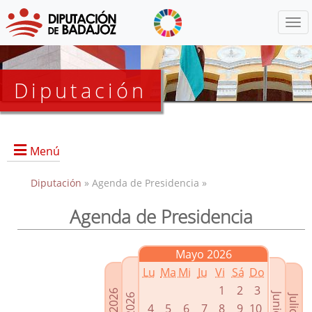
Menú
Diputación
Menú
Diputación
» Agenda de Presidencia »
Agenda de Presidencia
Presidencia
Diputados Delegados
Mayo 2026
Grupos Políticos
Lu
Ma
Mi
Ju
Vi
Sá
Do
Junta de Gobierno
1
2
3
4
5
6
7
8
9
10