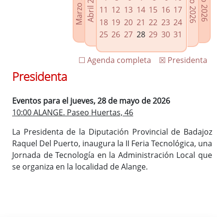
Marzo 2026
Junio 2026
Abril 2026
Julio 2026
Enlaces relacionados
11
12
13
14
15
16
17
Agenda de Presidencia
18
19
20
21
22
23
24
Plenos provinciales y Juntas de gobierno
25
26
27
28
29
30
31
Oficina de Proyectos Europeos
☐ Agenda completa
☒ Presidenta
Presidenta
Eventos para el jueves, 28 de mayo de 2026
10:00 ALANGE. Paseo Huertas, 46
La Presidenta de la Diputación Provincial de Badajoz
Raquel Del Puerto, inaugura la II Feria Tecnológica, una
Jornada de Tecnología en la Administración Local que
se organiza en la localidad de Alange.