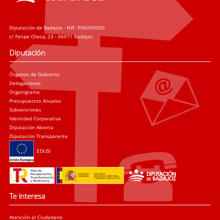
Diputación de Badajoz - NIF: P0600000D
c/ Felipe Checa, 23 - 06071 Badajoz
Diputación
Órganos de Gobierno
Delegaciones
Organigrama
Presupuestos Anuales
Subvenciones
Identidad Corporativa
Diputación Abierta
Diputación Transparente
EDUSI
Te interesa
Atención al Ciudadano