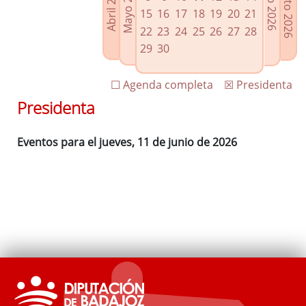
Agosto 2026
Mayo 2026
Abril 2026
Julio 2026
Enlaces relacionados
15
16
17
18
19
20
21
Agenda de Presidencia
22
23
24
25
26
27
28
Plenos provinciales y Juntas de gobierno
29
30
Oficina de Proyectos Europeos
☐ Agenda completa
☒ Presidenta
Presidenta
Eventos para el jueves, 11 de junio de 2026