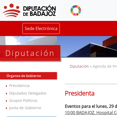
Sede Electrónica
Diputación
Diputación
» Agenda de Pr
Órganos de Gobierno
Presidencia
Presidenta
Diputados Delegados
Grupos Políticos
Eventos para el lunes, 29 
Junta de Gobierno
10:00 BADAJOZ. Hospital C