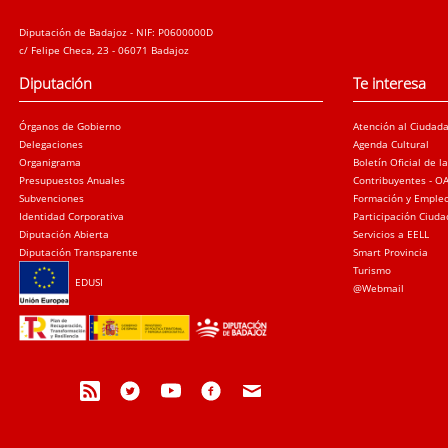
Diputación de Badajoz - NIF: P0600000D
c/ Felipe Checa, 23 - 06071 Badajoz
Diputación
Te interesa
Órganos de Gobierno
Atención al Ciudad
Delegaciones
Agenda Cultural
Organigrama
Boletín Oficial de l
Presupuestos Anuales
Contribuyentes - O
Subvenciones
Formación y Emple
Identidad Corporativa
Participación Ciud
Diputación Abierta
Servicios a EELL
Diputación Transparente
Smart Provincia
Turismo
EDUSI
@Webmail