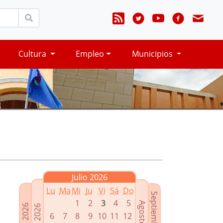
Cultura
Empleo
Municipios
Julio 2026
Lu
Ma
Mi
Ju
Vi
Sá
Do
Septiembre 2026
1
2
3
4
5
Agosto 2026
Mayo 2026
Junio 2026
6
7
8
9
10
11
12