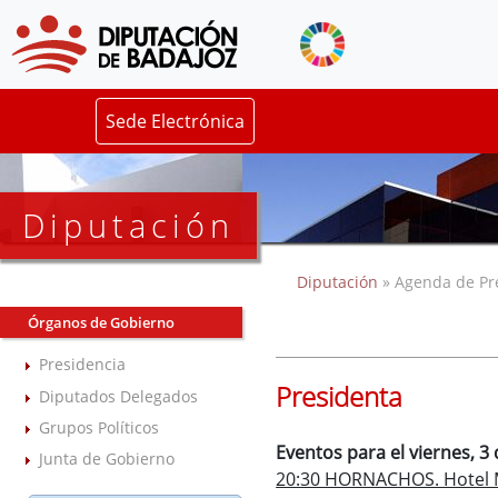
Sede Electrónica
Diputación
Diputación
» Agenda de Pr
Órganos de Gobierno
Presidencia
Presidenta
Diputados Delegados
Grupos Políticos
Eventos para el viernes, 3 
Junta de Gobierno
20:30 HORNACHOS. Hotel M