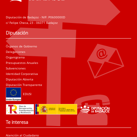
Diputación de Badajoz - NIF: P0600000D
c/ Felipe Checa, 23 - 06071 Badajoz
Diputación
Órganos de Gobierno
Delegaciones
Organigrama
Presupuestos Anuales
Subvenciones
Identidad Corporativa
Diputación Abierta
Diputación Transparente
EDUSI
Te interesa
Atención al Ciudadano