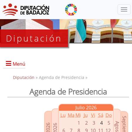
Menú
Diputación
Menú
Diputación
» Agenda de Presidencia »
Agenda de Presidencia
Presidencia
Diputados Delegados
Julio 2026
Grupos Políticos
Lu
Ma
Mi
Ju
Vi
Sá
Do
Junta de Gobierno
1
2
3
4
5
6
7
8
9
10
11
12