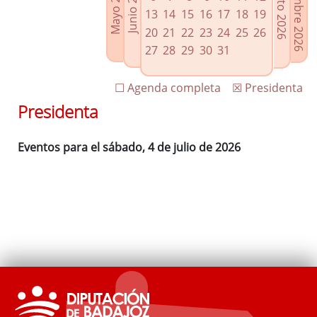
Septiembre 2026
Agosto 2026
Mayo 2026
Junio 2026
Enlaces relacionados
13
14
15
16
17
18
19
Agenda de Presidencia
20
21
22
23
24
25
26
Plenos provinciales y Juntas de gobierno
27
28
29
30
31
Oficina de Proyectos Europeos
☐ Agenda completa
☒ Presidenta
Presidenta
Eventos para el sábado, 4 de julio de 2026