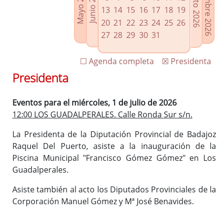
Septiembre 2026
Agosto 2026
Mayo 2026
Junio 2026
Enlaces relacionados
13
14
15
16
17
18
19
Agenda de Presidencia
20
21
22
23
24
25
26
Plenos provinciales y Juntas de gobierno
27
28
29
30
31
Oficina de Proyectos Europeos
☐ Agenda completa
☒ Presidenta
Presidenta
Eventos para el miércoles, 1 de julio de 2026
12:00 LOS GUADALPERALES. Calle Ronda Sur s/n.
La Presidenta de la Diputación Provincial de Badajoz
Raquel Del Puerto, asiste a la inauguración de la
Piscina Municipal "Francisco Gómez Gómez" en Los
Guadalperales.
Asiste también al acto los Diputados Provinciales de la
Corporación Manuel Gómez y Mª José Benavides.