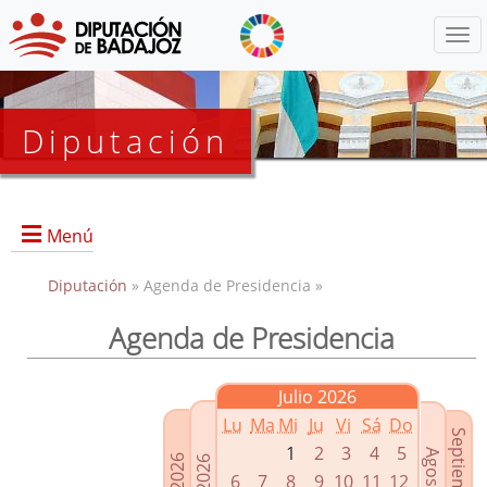
Menú
Diputación
Menú
Diputación
» Agenda de Presidencia »
Agenda de Presidencia
Presidencia
Diputados Delegados
Julio 2026
Grupos Políticos
Lu
Ma
Mi
Ju
Vi
Sá
Do
Junta de Gobierno
1
2
3
4
5
6
7
8
9
10
11
12