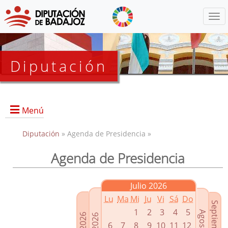
Menú
Diputación
Menú
Diputación
» Agenda de Presidencia »
Agenda de Presidencia
Presidencia
Diputados Delegados
Julio 2026
Grupos Políticos
Lu
Ma
Mi
Ju
Vi
Sá
Do
Junta de Gobierno
1
2
3
4
5
6
7
8
9
10
11
12