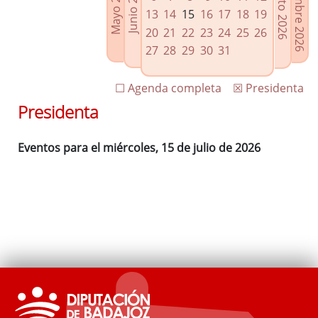
Septiembre 2026
Agosto 2026
Mayo 2026
Junio 2026
Enlaces relacionados
13
14
15
16
17
18
19
Agenda de Presidencia
20
21
22
23
24
25
26
Plenos provinciales y Juntas de gobierno
27
28
29
30
31
Oficina de Proyectos Europeos
☐ Agenda completa
☒ Presidenta
Presidenta
Eventos para el miércoles, 15 de julio de 2026