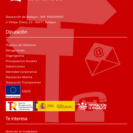
Diputación de Badajoz - NIF: P0600000D
c/ Felipe Checa, 23 - 06071 Badajoz
Diputación
Órganos de Gobierno
Delegaciones
Organigrama
Presupuestos Anuales
Subvenciones
Identidad Corporativa
Diputación Abierta
Diputación Transparente
EDUSI
Te interesa
Atención al Ciudadano