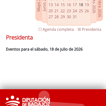
Septiembre 2026
Agosto 2026
Mayo 2026
Junio 2026
Enlaces relacionados
13
14
15
16
17
18
19
Agenda de Presidencia
20
21
22
23
24
25
26
Plenos provinciales y Juntas de gobierno
27
28
29
30
31
Oficina de Proyectos Europeos
☐ Agenda completa
☒ Presidenta
Presidenta
Eventos para el sábado, 18 de julio de 2026