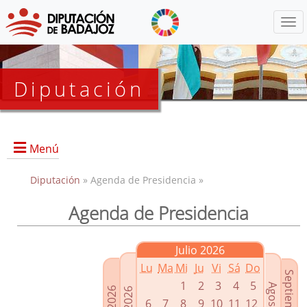
Menú
Diputación
Menú
Diputación
» Agenda de Presidencia »
Agenda de Presidencia
Presidencia
Diputados Delegados
Julio 2026
Grupos Políticos
Lu
Ma
Mi
Ju
Vi
Sá
Do
Junta de Gobierno
1
2
3
4
5
6
7
8
9
10
11
12