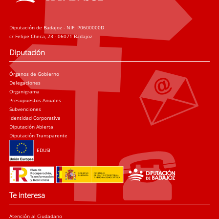
Diputación de Badajoz - NIF: P0600000D
c/ Felipe Checa, 23 - 06071 Badajoz
Diputación
Órganos de Gobierno
Delegaciones
Organigrama
Presupuestos Anuales
Subvenciones
Identidad Corporativa
Diputación Abierta
Diputación Transparente
EDUSI
Te interesa
Atención al Ciudadano