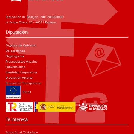
Diputación de Badajoz - NIF: P0600000D
c/ Felipe Checa, 23 - 06071 Badajoz
Diputación
Órganos de Gobierno
Delegaciones
Organigrama
Presupuestos Anuales
Subvenciones
Identidad Corporativa
Diputación Abierta
Diputación Transparente
EDUSI
Te interesa
Atención al Ciudadano