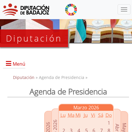
Menú
Diputación
Menú
Diputación
» Agenda de Presidencia »
Agenda de Presidencia
Presidencia
Diputados Delegados
Marzo 2026
Grupos Políticos
Lu
Ma
Mi
Ju
Vi
Sá
Do
Junta de Gobierno
1
2
3
4
5
6
7
8