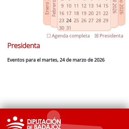
Febrero 2026
Enero 2026
Mayo 2026
Abril 2026
Enlaces relacionados
9
10
11
12
13
14
15
Agenda de Presidencia
16
17
18
19
20
21
22
Plenos provinciales y Juntas de gobierno
23
24
25
26
27
28
29
Oficina de Proyectos Europeos
30
31
☐ Agenda completa
☒ Presidenta
Presidenta
Eventos para el martes, 24 de marzo de 2026