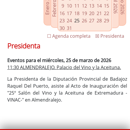
Febrero 2026
Enero 2026
Mayo 2026
Abril 2026
Enlaces relacionados
9
10
11
12
13
14
15
Agenda de Presidencia
16
17
18
19
20
21
22
Plenos provinciales y Juntas de gobierno
23
24
25
26
27
28
29
Oficina de Proyectos Europeos
30
31
☐ Agenda completa
☒ Presidenta
Presidenta
Eventos para el miércoles, 25 de marzo de 2026
11:30 ALMENDRALEJO. Palacio del Vino y la Aceituna.
La Presidenta de la Diputación Provincial de Badajoz
Raquel Del Puerto, asiste al Acto de Inauguración del
"25º Salón del Vino y la Aceituna de Extremadura -
VINAC-" en Almendralejo.