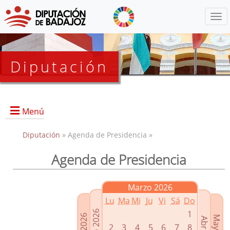
Menú
Diputación
Menú
Diputación
» Agenda de Presidencia »
Agenda de Presidencia
Presidencia
Diputados Delegados
Marzo 2026
Grupos Políticos
Lu
Ma
Mi
Ju
Vi
Sá
Do
Junta de Gobierno
1
2
3
4
5
6
7
8