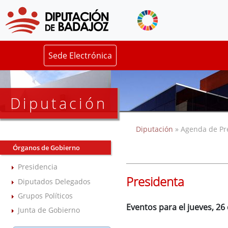
Sede Electrónica
Diputación
Diputación
» Agenda de Pr
Órganos de Gobierno
Presidencia
Presidenta
Diputados Delegados
Grupos Políticos
Eventos para el jueves, 2
Junta de Gobierno