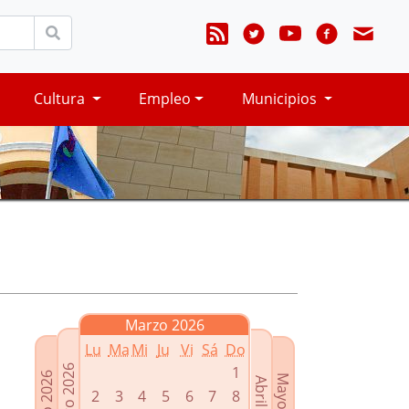
Cultura
Empleo
Municipios
Marzo 2026
Lu
Ma
Mi
Ju
Vi
Sá
Do
Febrero 2026
1
Enero 2026
Mayo 2026
Abril 2026
2
3
4
5
6
7
8