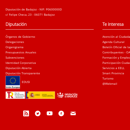
Diputación de Badajoz - NIF: P0600000D
c/ Felipe Checa, 23 - 06071 Badajoz
Diputación
Te interesa
Órganos de Gobierno
Atención al Ciudad
Delegaciones
Agenda Cultural
Organigrama
Boletín Oficial de l
Presupuestos Anuales
Contribuyentes - O
Subvenciones
Formación y Emple
Identidad Corporativa
Participación Ciud
Diputación Abierta
Servicios a EELL
Diputación Transparente
Smart Provincia
Turismo
EDUSI
@Webmail