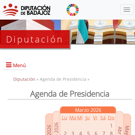
Menú
Diputación
Menú
Diputación
» Agenda de Presidencia »
Agenda de Presidencia
Presidencia
Diputados Delegados
Marzo 2026
Grupos Políticos
Lu
Ma
Mi
Ju
Vi
Sá
Do
Junta de Gobierno
1
2
3
4
5
6
7
8