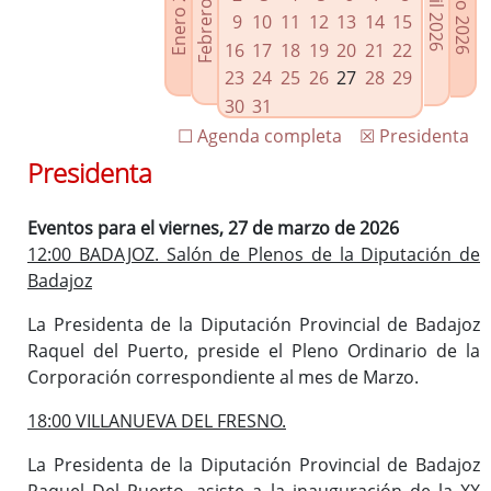
Febrero 2026
Enero 2026
Mayo 2026
Abril 2026
Enlaces relacionados
9
10
11
12
13
14
15
Agenda de Presidencia
16
17
18
19
20
21
22
Plenos provinciales y Juntas de gobierno
23
24
25
26
27
28
29
Oficina de Proyectos Europeos
30
31
☐ Agenda completa
☒ Presidenta
Presidenta
Eventos para el viernes, 27 de marzo de 2026
12:00 BADAJOZ. Salón de Plenos de la Diputación de
Badajoz
La Presidenta de la Diputación Provincial de Badajoz
Raquel del Puerto, preside el Pleno Ordinario de la
Corporación correspondiente al mes de Marzo.
18:00 VILLANUEVA DEL FRESNO.
La Presidenta de la Diputación Provincial de Badajoz
Raquel Del Puerto, asiste a la inauguración de la XX