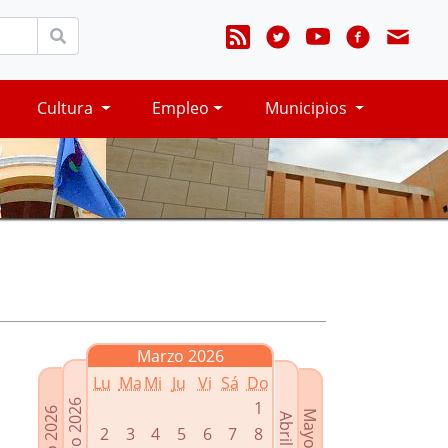
Cultura
Empleo
Municipios
Marzo 2026
Lu
Ma
Mi
Ju
Vi
Sá
Do
Febrero 2026
1
Enero 2026
Mayo 2026
Abril 2026
2
3
4
5
6
7
8