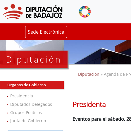
Sede Electrónica
Diputación
Diputación
» Agenda de Pr
Órganos de Gobierno
Presidencia
Presidenta
Diputados Delegados
Grupos Políticos
Eventos para el sábado, 2
Junta de Gobierno