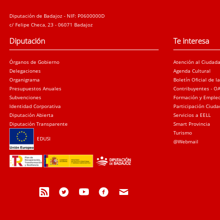
Diputación de Badajoz - NIF: P0600000D
c/ Felipe Checa, 23 - 06071 Badajoz
Diputación
Te interesa
Órganos de Gobierno
Atención al Ciudad
Delegaciones
Agenda Cultural
Organigrama
Boletín Oficial de l
Presupuestos Anuales
Contribuyentes - O
Subvenciones
Formación y Emple
Identidad Corporativa
Participación Ciud
Diputación Abierta
Servicios a EELL
Diputación Transparente
Smart Provincia
Turismo
EDUSI
@Webmail