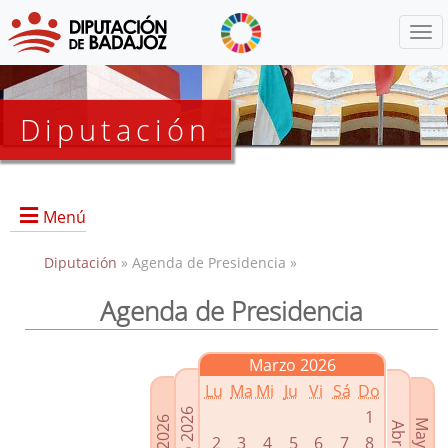
Menú
Diputación
Menú
Diputación
» Agenda de Presidencia »
Agenda de Presidencia
Presidencia
Diputados Delegados
Marzo 2026
Grupos Políticos
Lu
Ma
Mi
Ju
Vi
Sá
Do
Junta de Gobierno
1
2
3
4
5
6
7
8