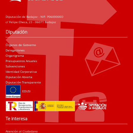
Diputación de Badajoz - NIF: P0600000D
c/ Felipe Checa, 23 - 06071 Badajoz
Diputación
Órganos de Gobierno
Delegaciones
Organigrama
Presupuestos Anuales
Subvenciones
Identidad Corporativa
Diputación Abierta
Diputación Transparente
EDUSI
Te interesa
Atención al Ciudadano