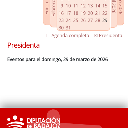
Febrero 2026
Enero 2026
Mayo 2026
Abril 2026
Enlaces relacionados
9
10
11
12
13
14
15
Agenda de Presidencia
16
17
18
19
20
21
22
Plenos provinciales y Juntas de gobierno
23
24
25
26
27
28
29
Oficina de Proyectos Europeos
30
31
☐ Agenda completa
☒ Presidenta
Presidenta
Eventos para el domingo, 29 de marzo de 2026