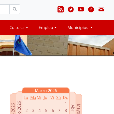
Cultura
Empleo
Municipios
Marzo 2026
Lu
Ma
Mi
Ju
Vi
Sá
Do
Febrero 2026
1
Enero 2026
Mayo 2026
Abril 2026
2
3
4
5
6
7
8