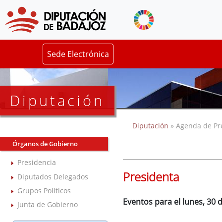
Sede Electrónica
Diputación
Diputación
» Agenda de Pr
Órganos de Gobierno
Presidencia
Presidenta
Diputados Delegados
Grupos Políticos
Eventos para el lunes, 30
Junta de Gobierno