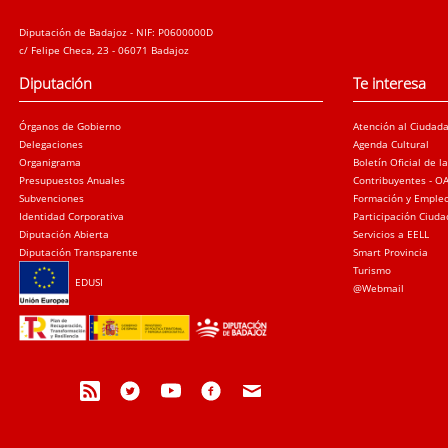
Diputación de Badajoz - NIF: P0600000D
c/ Felipe Checa, 23 - 06071 Badajoz
Diputación
Te interesa
Órganos de Gobierno
Atención al Ciudad
Delegaciones
Agenda Cultural
Organigrama
Boletín Oficial de l
Presupuestos Anuales
Contribuyentes - O
Subvenciones
Formación y Emple
Identidad Corporativa
Participación Ciud
Diputación Abierta
Servicios a EELL
Diputación Transparente
Smart Provincia
Turismo
EDUSI
@Webmail