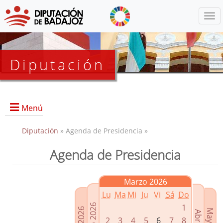
Menú
Diputación
Menú
Diputación
» Agenda de Presidencia »
Agenda de Presidencia
Presidencia
Diputados Delegados
Marzo 2026
Grupos Políticos
Lu
Ma
Mi
Ju
Vi
Sá
Do
Junta de Gobierno
1
2
3
4
5
6
7
8