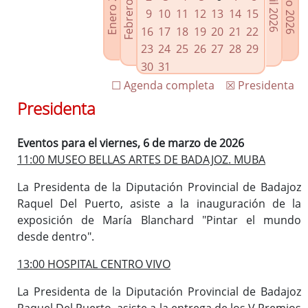
Febrero 2026
Enero 2026
Mayo 2026
Abril 2026
Enlaces relacionados
9
10
11
12
13
14
15
Agenda de Presidencia
16
17
18
19
20
21
22
Plenos provinciales y Juntas de gobierno
23
24
25
26
27
28
29
Oficina de Proyectos Europeos
30
31
☐ Agenda completa
☒ Presidenta
Presidenta
Eventos para el viernes, 6 de marzo de 2026
11:00 MUSEO BELLAS ARTES DE BADAJOZ. MUBA
La Presidenta de la Diputación Provincial de Badajoz
Raquel Del Puerto, asiste a la inauguración de la
exposición de María Blanchard "Pintar el mundo
desde dentro".
13:00 HOSPITAL CENTRO VIVO
La Presidenta de la Diputación Provincial de Badajoz
Raquel Del Puerto, asiste a la entrega de los V Premios