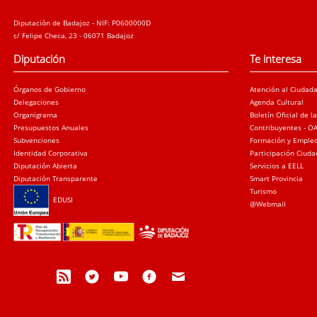
Diputación de Badajoz - NIF: P0600000D
c/ Felipe Checa, 23 - 06071 Badajoz
Diputación
Te interesa
Órganos de Gobierno
Atención al Ciudad
Delegaciones
Agenda Cultural
Organigrama
Boletín Oficial de l
Presupuestos Anuales
Contribuyentes - O
Subvenciones
Formación y Emple
Identidad Corporativa
Participación Ciud
Diputación Abierta
Servicios a EELL
Diputación Transparente
Smart Provincia
Turismo
EDUSI
@Webmail