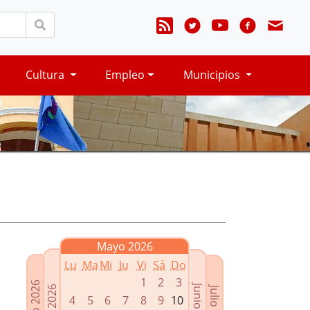
Cultura
Empleo
Municipios
Mayo 2026
Lu
Ma
Mi
Ju
Vi
Sá
Do
1
2
3
Marzo 2026
Junio 2026
Abril 2026
Julio 2026
4
5
6
7
8
9
10