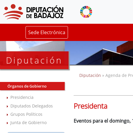
Sede Electrónica
Diputación
Diputación
» Agenda de Pr
Órganos de Gobierno
Presidencia
Presidenta
Diputados Delegados
Grupos Políticos
Eventos para el domingo,
Junta de Gobierno