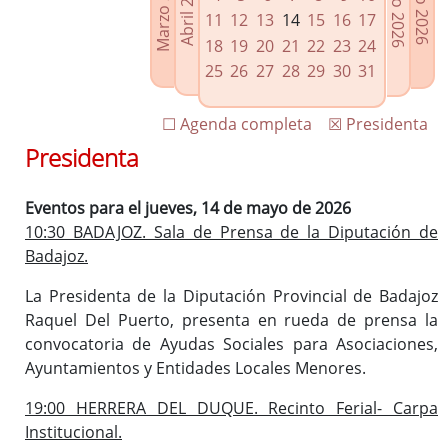
Marzo 2026
Junio 2026
Abril 2026
Julio 2026
Enlaces relacionados
11
12
13
14
15
16
17
Agenda de Presidencia
18
19
20
21
22
23
24
Plenos provinciales y Juntas de gobierno
25
26
27
28
29
30
31
Oficina de Proyectos Europeos
☐ Agenda completa
☒ Presidenta
Presidenta
Eventos para el jueves, 14 de mayo de 2026
10:30 BADAJOZ. Sala de Prensa de la Diputación de
Badajoz.
La Presidenta de la Diputación Provincial de Badajoz
Raquel Del Puerto, presenta en rueda de prensa la
convocatoria de Ayudas Sociales para Asociaciones,
Ayuntamientos y Entidades Locales Menores.
19:00 HERRERA DEL DUQUE. Recinto Ferial- Carpa
Institucional.