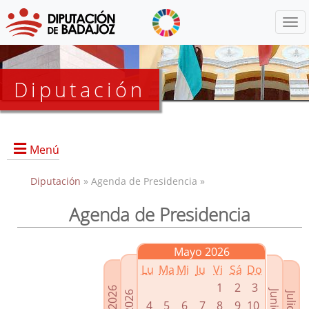
Menú
Diputación
Menú
Diputación
» Agenda de Presidencia »
Agenda de Presidencia
Presidencia
Diputados Delegados
Mayo 2026
Grupos Políticos
Lu
Ma
Mi
Ju
Vi
Sá
Do
Junta de Gobierno
1
2
3
4
5
6
7
8
9
10