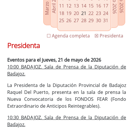
Marzo 2026
Junio 2026
Abril 2026
Julio 2026
Enlaces relacionados
11
12
13
14
15
16
17
Agenda de Presidencia
18
19
20
21
22
23
24
Plenos provinciales y Juntas de gobierno
25
26
27
28
29
30
31
Oficina de Proyectos Europeos
☐ Agenda completa
☒ Presidenta
Presidenta
Eventos para el jueves, 21 de mayo de 2026
10:00 BADAJOZ. Sala de Prensa de la Diputación de
Badajoz.
La Presidenta de la Diputación Provincial de Badajoz
Raquel Del Puerto, presenta en la sala de prensa la
Nueva Convocatoria de los FONDOS FEAR (Fondo
Extraordinario de Anticipos Reintegrables).
10:30 BADAJOZ. Sala de Prensa de la Diputación de
Badajoz.