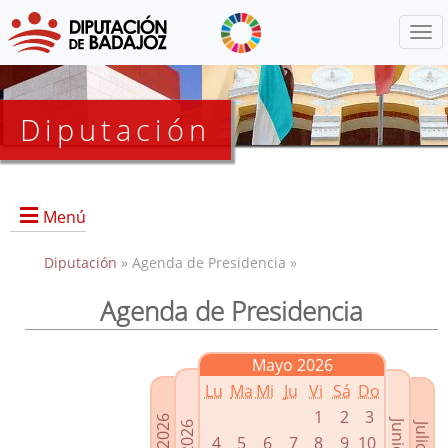
Menú
Diputación
Menú
Diputación
» Agenda de Presidencia »
Agenda de Presidencia
Presidencia
Diputados Delegados
Mayo 2026
Grupos Políticos
Lu
Ma
Mi
Ju
Vi
Sá
Do
Junta de Gobierno
1
2
3
4
5
6
7
8
9
10