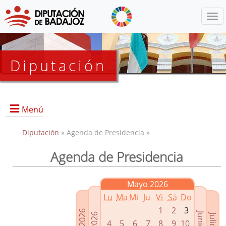
Menú
Diputación
Menú
Diputación
» Agenda de Presidencia »
Agenda de Presidencia
Presidencia
Diputados Delegados
Mayo 2026
Grupos Políticos
Lu
Ma
Mi
Ju
Vi
Sá
Do
Junta de Gobierno
1
2
3
4
5
6
7
8
9
10