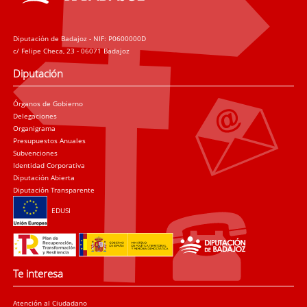
Diputación de Badajoz - NIF: P0600000D
c/ Felipe Checa, 23 - 06071 Badajoz
Diputación
Órganos de Gobierno
Delegaciones
Organigrama
Presupuestos Anuales
Subvenciones
Identidad Corporativa
Diputación Abierta
Diputación Transparente
EDUSI
Te interesa
Atención al Ciudadano