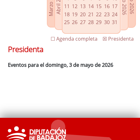
Marzo 2026
Junio 2026
Abril 2026
Julio 2026
Enlaces relacionados
11
12
13
14
15
16
17
Agenda de Presidencia
18
19
20
21
22
23
24
Plenos provinciales y Juntas de gobierno
25
26
27
28
29
30
31
Oficina de Proyectos Europeos
☐ Agenda completa
☒ Presidenta
Presidenta
Eventos para el domingo, 3 de mayo de 2026