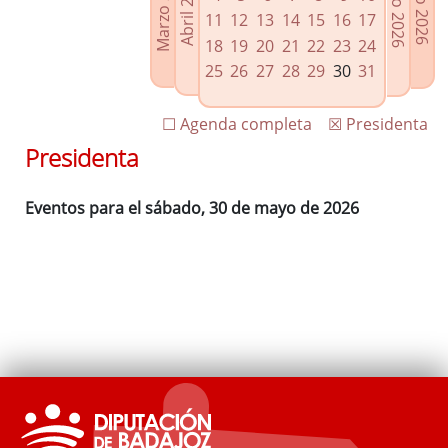
Marzo 2026
Junio 2026
Abril 2026
Julio 2026
Enlaces relacionados
11
12
13
14
15
16
17
Agenda de Presidencia
18
19
20
21
22
23
24
Plenos provinciales y Juntas de gobierno
25
26
27
28
29
30
31
Oficina de Proyectos Europeos
☐ Agenda completa
☒ Presidenta
Presidenta
Eventos para el sábado, 30 de mayo de 2026