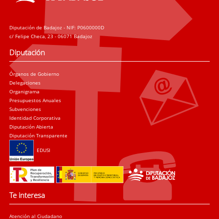
Diputación de Badajoz - NIF: P0600000D
c/ Felipe Checa, 23 - 06071 Badajoz
Diputación
Órganos de Gobierno
Delegaciones
Organigrama
Presupuestos Anuales
Subvenciones
Identidad Corporativa
Diputación Abierta
Diputación Transparente
EDUSI
Te interesa
Atención al Ciudadano