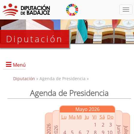
Menú
Diputación
Menú
Diputación
» Agenda de Presidencia »
Agenda de Presidencia
Presidencia
Diputados Delegados
Mayo 2026
Grupos Políticos
Lu
Ma
Mi
Ju
Vi
Sá
Do
Junta de Gobierno
1
2
3
4
5
6
7
8
9
10