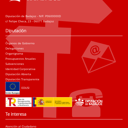
Diputación de Badajoz - NIF: P0600000D
c/ Felipe Checa, 23 - 06071 Badajoz
Diputación
Órganos de Gobierno
Delegaciones
Organigrama
Presupuestos Anuales
Subvenciones
Identidad Corporativa
Diputación Abierta
Diputación Transparente
EDUSI
Te interesa
Atención al Ciudadano