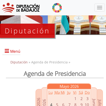
Menú
Diputación
Menú
Diputación
» Agenda de Presidencia »
Agenda de Presidencia
Presidencia
Diputados Delegados
Mayo 2026
Grupos Políticos
Lu
Ma
Mi
Ju
Vi
Sá
Do
Junta de Gobierno
1
2
3
4
5
6
7
8
9
10