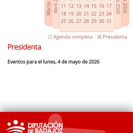
Marzo 2026
Junio 2026
Abril 2026
Julio 2026
Enlaces relacionados
11
12
13
14
15
16
17
Agenda de Presidencia
18
19
20
21
22
23
24
Plenos provinciales y Juntas de gobierno
25
26
27
28
29
30
31
Oficina de Proyectos Europeos
☐ Agenda completa
☒ Presidenta
Presidenta
Eventos para el lunes, 4 de mayo de 2026