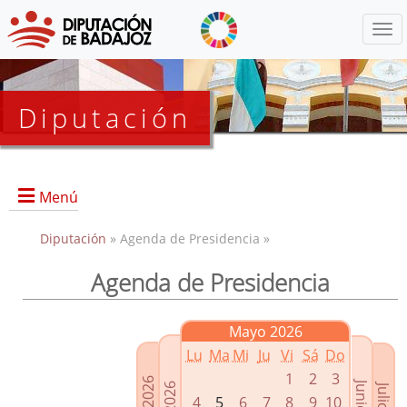
Menú
Diputación
Menú
Diputación
» Agenda de Presidencia »
Agenda de Presidencia
Presidencia
Diputados Delegados
Mayo 2026
Grupos Políticos
Lu
Ma
Mi
Ju
Vi
Sá
Do
Junta de Gobierno
1
2
3
4
5
6
7
8
9
10