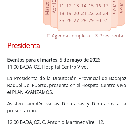
Marzo 2026
Junio 2026
Abril 2026
Julio 2026
Enlaces relacionados
11
12
13
14
15
16
17
Agenda de Presidencia
18
19
20
21
22
23
24
Plenos provinciales y Juntas de gobierno
25
26
27
28
29
30
31
Oficina de Proyectos Europeos
☐ Agenda completa
☒ Presidenta
Presidenta
Eventos para el martes, 5 de mayo de 2026
11:00 BADAJOZ. Hospital Centro Vivo.
La Presidenta de la Diputación Provincial de Badajoz
Raquel Del Puerto, presenta en el Hospital Centro Vivo
el PLAN AVANZAMOS.
Asisten también varias Diputadas y Diputados a la
presentación.
12:00 BADAJOZ. C. Antonio Martínez Virel, 12.