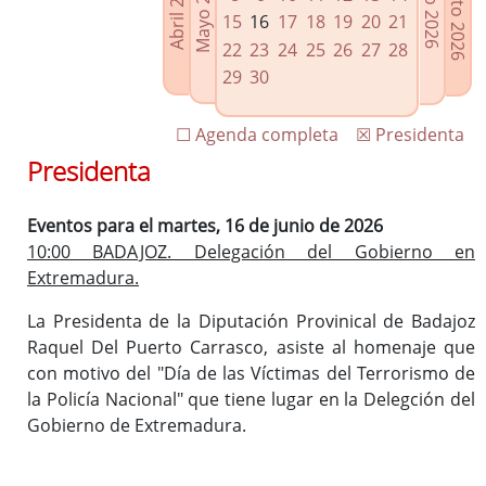
Agosto 2026
Mayo 2026
Abril 2026
Julio 2026
Enlaces relacionados
15
16
17
18
19
20
21
Agenda de Presidencia
22
23
24
25
26
27
28
Plenos provinciales y Juntas de gobierno
29
30
Oficina de Proyectos Europeos
☐ Agenda completa
☒ Presidenta
Presidenta
Eventos para el martes, 16 de junio de 2026
10:00 BADAJOZ. Delegación del Gobierno en
Extremadura.
La Presidenta de la Diputación Provinical de Badajoz
Raquel Del Puerto Carrasco, asiste al homenaje que
con motivo del "Día de las Víctimas del Terrorismo de
la Policía Nacional" que tiene lugar en la Delegción del
Gobierno de Extremadura.