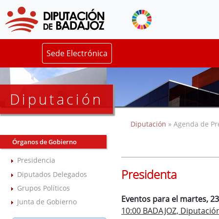
Sede Electrónica
Diputación
Diputación
» Agenda de Pr
Órganos de Gobierno
Presidencia
Presidenta
Diputados Delegados
Grupos Políticos
Eventos para el martes, 23
Junta de Gobierno
10:00 BADAJOZ, Diputación