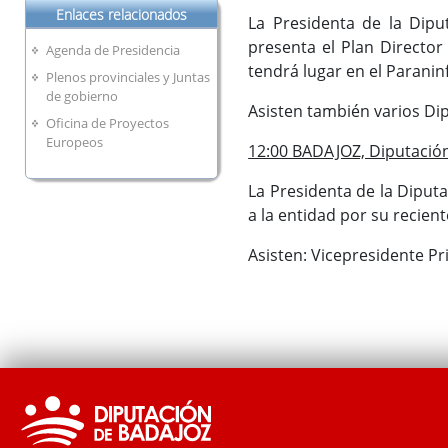
Enlaces relacionados
La Presidenta de la Dipu
presenta el Plan Director
Agenda de Presidencia
tendrá lugar en el Parani
Plenos provinciales y Juntas
de gobierno
Asisten también varios Dip
Oficina de Proyectos
Europeos
12:00 BADAJOZ, Diputación
La Presidenta de la Diputa
a la entidad por su recien
Asisten: Vicepresidente Pr