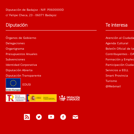
Diputación de Badajoz - NIF: P0600000D
c/ Felipe Checa, 23 - 06071 Badajoz
Diputación
Te interesa
Órganos de Gobierno
Atención al Ciudad
Delegaciones
Agenda Cultural
Organigrama
Boletín Oficial de l
Presupuestos Anuales
Contribuyentes - O
Subvenciones
Formación y Emple
Identidad Corporativa
Participación Ciud
Diputación Abierta
Servicios a EELL
Diputación Transparente
Smart Provincia
Turismo
EDUSI
@Webmail