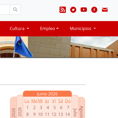
Cultura
Empleo
Municipios
Junio 2026
Lu
Ma
Mi
Ju
Vi
Sá
Do
1
2
3
4
5
6
7
Agosto 2026
Mayo 2026
Abril 2026
Julio 2026
8
9
10
11
12
13
14