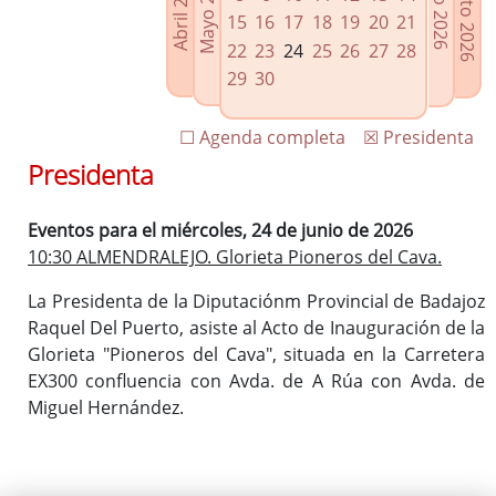
Agosto 2026
Mayo 2026
Abril 2026
Julio 2026
Enlaces relacionados
15
16
17
18
19
20
21
Agenda de Presidencia
22
23
24
25
26
27
28
Plenos provinciales y Juntas de gobierno
29
30
Oficina de Proyectos Europeos
☐ Agenda completa
☒ Presidenta
Presidenta
Eventos para el miércoles, 24 de junio de 2026
10:30 ALMENDRALEJO. Glorieta Pioneros del Cava.
La Presidenta de la Diputaciónm Provincial de Badajoz
Raquel Del Puerto, asiste al Acto de Inauguración de la
Glorieta "Pioneros del Cava", situada en la Carretera
EX300 confluencia con Avda. de A Rúa con Avda. de
Miguel Hernández.