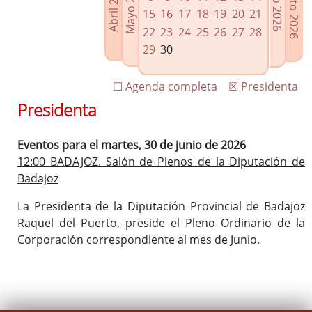
Agosto 2026
Mayo 2026
Abril 2026
Julio 2026
Enlaces relacionados
15
16
17
18
19
20
21
Agenda de Presidencia
22
23
24
25
26
27
28
Plenos provinciales y Juntas de gobierno
29
30
Oficina de Proyectos Europeos
☐ Agenda completa
☒ Presidenta
Presidenta
Eventos para el martes, 30 de junio de 2026
12:00 BADAJOZ. Salón de Plenos de la Diputación de
Badajoz
La Presidenta de la Diputación Provincial de Badajoz
Raquel del Puerto, preside el Pleno Ordinario de la
Corporación correspondiente al mes de Junio.