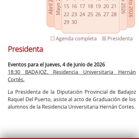
Agosto 2026
Mayo 2026
Abril 2026
Julio 2026
Enlaces relacionados
15
16
17
18
19
20
21
Agenda de Presidencia
22
23
24
25
26
27
28
Plenos provinciales y Juntas de gobierno
29
30
Oficina de Proyectos Europeos
☐ Agenda completa
☒ Presidenta
Presidenta
Eventos para el jueves, 4 de junio de 2026
18:30 BADAJOZ. Residencia Universitaria Hernán
Cortés.
La Presidenta de la Diputación Provincial de Badajoz
Raquel Del Puerto, asiste al acto de Graduación de los
alumnos de la Residencia Universitaria Hernán Cortes.