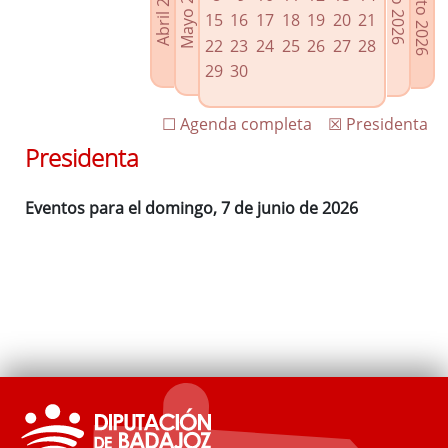
Agosto 2026
Mayo 2026
Abril 2026
Julio 2026
Enlaces relacionados
15
16
17
18
19
20
21
Agenda de Presidencia
22
23
24
25
26
27
28
Plenos provinciales y Juntas de gobierno
29
30
Oficina de Proyectos Europeos
☐ Agenda completa
☒ Presidenta
Presidenta
Eventos para el domingo, 7 de junio de 2026