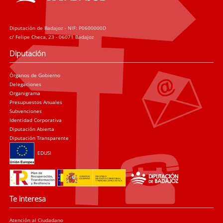
Diputación de Badajoz - NIF: P0600000D
c/ Felipe Checa, 23 - 06071 Badajoz
Diputación
Órganos de Gobierno
Delegaciones
Organigrama
Presupuestos Anuales
Subvenciones
Identidad Corporativa
Diputación Abierta
Diputación Transparente
EDUSI
Te interesa
Atención al Ciudadano