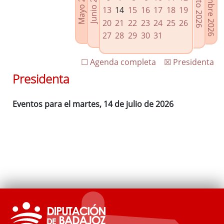
Septiembre 2026
Agosto 2026
Mayo 2026
Junio 2026
Enlaces relacionados
13
14
15
16
17
18
19
Agenda de Presidencia
20
21
22
23
24
25
26
Plenos provinciales y Juntas de gobierno
27
28
29
30
31
Oficina de Proyectos Europeos
☐ Agenda completa
☒ Presidenta
Presidenta
Eventos para el martes, 14 de julio de 2026