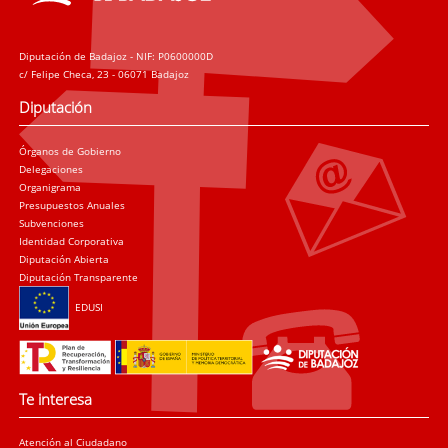
Diputación de Badajoz - NIF: P0600000D
c/ Felipe Checa, 23 - 06071 Badajoz
Diputación
Órganos de Gobierno
Delegaciones
Organigrama
Presupuestos Anuales
Subvenciones
Identidad Corporativa
Diputación Abierta
Diputación Transparente
EDUSI
Te interesa
Atención al Ciudadano