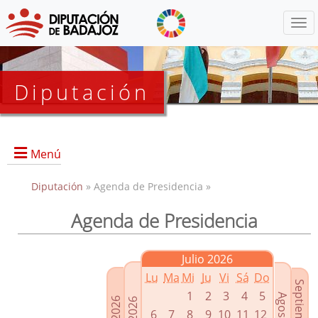
Menú
Diputación
Menú
Diputación
» Agenda de Presidencia »
Agenda de Presidencia
Presidencia
Diputados Delegados
Julio 2026
Grupos Políticos
Lu
Ma
Mi
Ju
Vi
Sá
Do
Junta de Gobierno
1
2
3
4
5
6
7
8
9
10
11
12