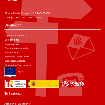
Diputación de Badajoz - NIF: P0600000D
c/ Felipe Checa, 23 - 06071 Badajoz
Diputación
Órganos de Gobierno
Delegaciones
Organigrama
Presupuestos Anuales
Subvenciones
Identidad Corporativa
Diputación Abierta
Diputación Transparente
EDUSI
Te interesa
Atención al Ciudadano