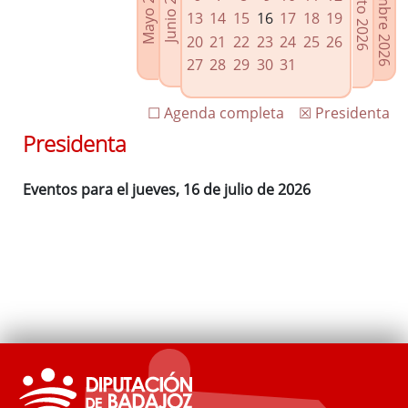
Septiembre 2026
Agosto 2026
Mayo 2026
Junio 2026
Enlaces relacionados
13
14
15
16
17
18
19
Agenda de Presidencia
20
21
22
23
24
25
26
Plenos provinciales y Juntas de gobierno
27
28
29
30
31
Oficina de Proyectos Europeos
☐ Agenda completa
☒ Presidenta
Presidenta
Eventos para el jueves, 16 de julio de 2026