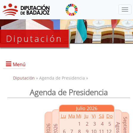
Menú
Diputación
Menú
Diputación
» Agenda de Presidencia »
Agenda de Presidencia
Presidencia
Diputados Delegados
Julio 2026
Grupos Políticos
Lu
Ma
Mi
Ju
Vi
Sá
Do
Junta de Gobierno
1
2
3
4
5
6
7
8
9
10
11
12