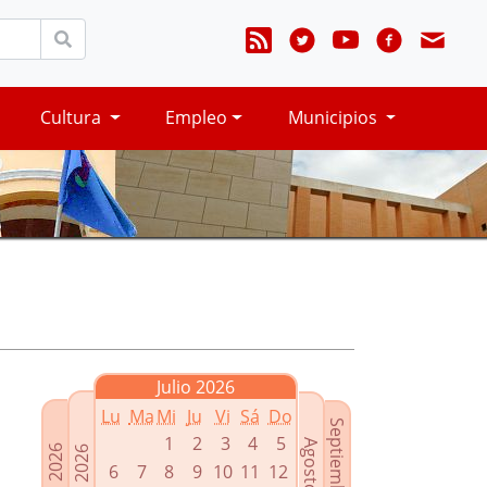
Cultura
Empleo
Municipios
Julio 2026
Lu
Ma
Mi
Ju
Vi
Sá
Do
Septiembre 2026
1
2
3
4
5
Agosto 2026
Mayo 2026
Junio 2026
6
7
8
9
10
11
12