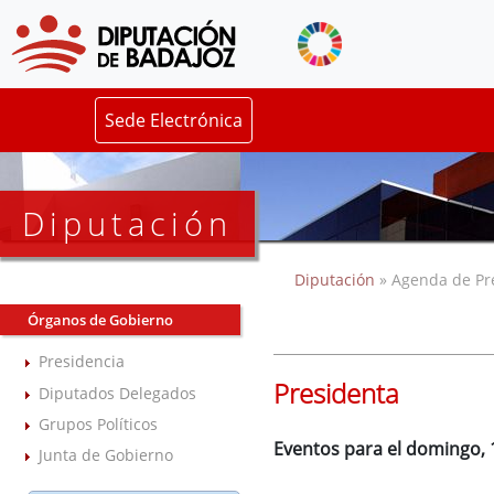
Sede Electrónica
Diputación
Diputación
» Agenda de Pr
Órganos de Gobierno
Presidencia
Presidenta
Diputados Delegados
Grupos Políticos
Eventos para el domingo, 1
Junta de Gobierno