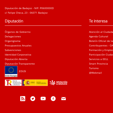
Diputación de Badajoz - NIF: P0600000D
c/ Felipe Checa, 23 - 06071 Badajoz
Diputación
Te interesa
Órganos de Gobierno
Atención al Ciudad
Delegaciones
Agenda Cultural
Organigrama
Boletín Oficial de l
Presupuestos Anuales
Contribuyentes - O
Subvenciones
Formación y Emple
Identidad Corporativa
Participación Ciud
Diputación Abierta
Servicios a EELL
Diputación Transparente
Smart Provincia
Turismo
EDUSI
@Webmail