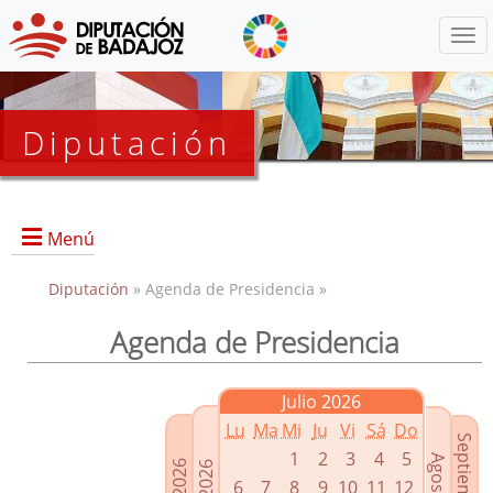
Menú
Diputación
Menú
Diputación
» Agenda de Presidencia »
Agenda de Presidencia
Presidencia
Diputados Delegados
Julio 2026
Grupos Políticos
Lu
Ma
Mi
Ju
Vi
Sá
Do
Junta de Gobierno
1
2
3
4
5
6
7
8
9
10
11
12