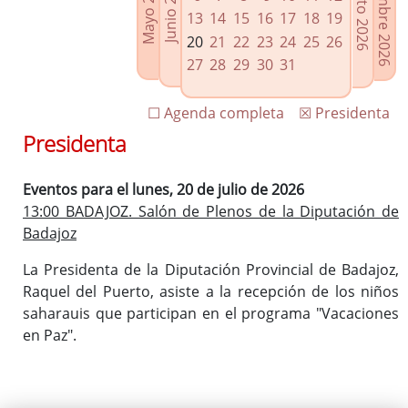
Septiembre 2026
Agosto 2026
Mayo 2026
Junio 2026
Enlaces relacionados
13
14
15
16
17
18
19
Agenda de Presidencia
20
21
22
23
24
25
26
Plenos provinciales y Juntas de gobierno
27
28
29
30
31
Oficina de Proyectos Europeos
☐ Agenda completa
☒ Presidenta
Presidenta
Eventos para el lunes, 20 de julio de 2026
13:00 BADAJOZ. Salón de Plenos de la Diputación de
Badajoz
La Presidenta de la Diputación Provincial de Badajoz,
Raquel del Puerto, asiste a la recepción de los niños
saharauis que participan en el programa "Vacaciones
en Paz".