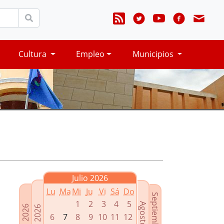
Cultura
Empleo
Municipios
Julio 2026
Lu
Ma
Mi
Ju
Vi
Sá
Do
Septiembre 2026
1
2
3
4
5
Agosto 2026
Mayo 2026
Junio 2026
6
7
8
9
10
11
12