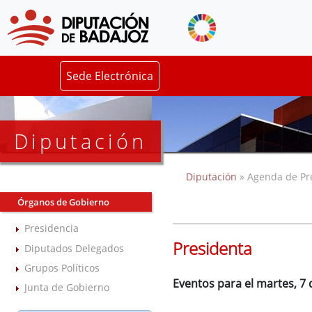
Sede Electrónica
Diputación
Diputación
» Agenda de Pr
Órganos de Gobierno
Presidencia
Presidenta
Diputados Delegados
Grupos Políticos
Eventos para el martes, 7 
Junta de Gobierno