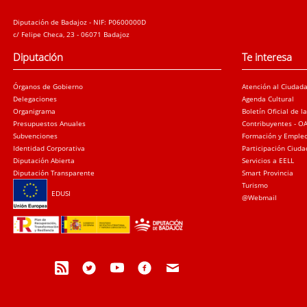
Diputación de Badajoz - NIF: P0600000D
c/ Felipe Checa, 23 - 06071 Badajoz
Diputación
Te interesa
Órganos de Gobierno
Atención al Ciudad
Delegaciones
Agenda Cultural
Organigrama
Boletín Oficial de l
Presupuestos Anuales
Contribuyentes - O
Subvenciones
Formación y Emple
Identidad Corporativa
Participación Ciud
Diputación Abierta
Servicios a EELL
Diputación Transparente
Smart Provincia
Turismo
EDUSI
@Webmail