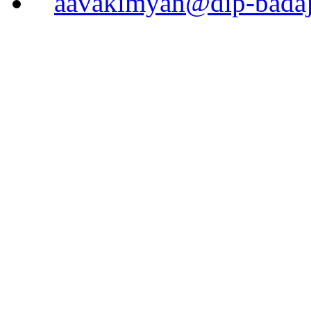
aavakimyan@dip-badaj