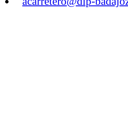
acarretero@dip-badajoz