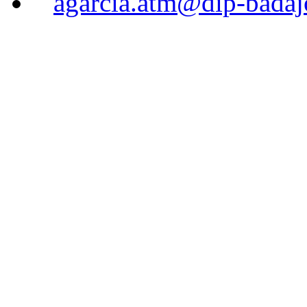
agarcia.atm@dip-badaj