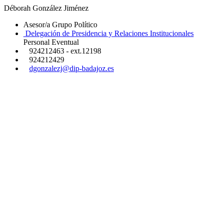
Déborah González Jiménez
Asesor/a Grupo Político
Delegación de Presidencia y Relaciones Institucionales
Personal Eventual
924212463 - ext.12198
924212429
dgonzalezj@dip-badajoz.es