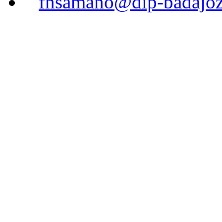
fnsamano@dip-badajoz