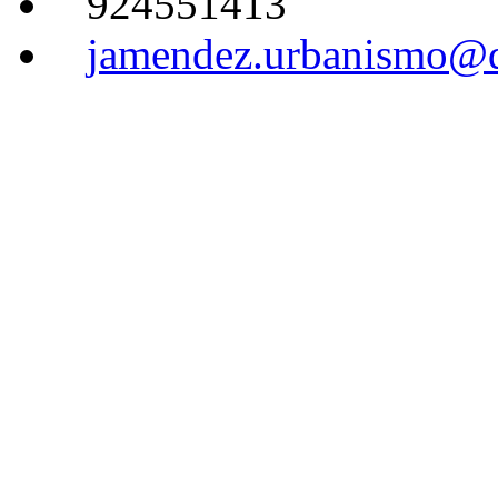
924551413
jamendez.urbanismo@d