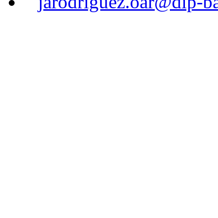
jarodriguez.oar@dip-ba