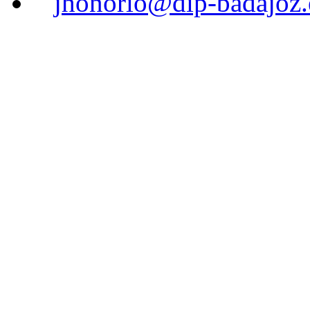
jhonorio@dip-badajoz.