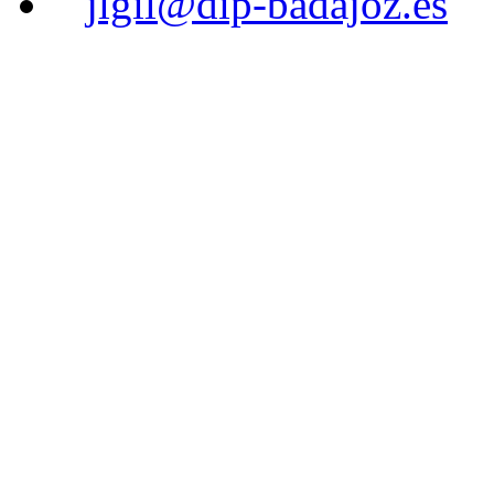
jlgil@dip-badajoz.es