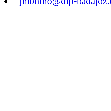
jmonino@dip-badajoz.