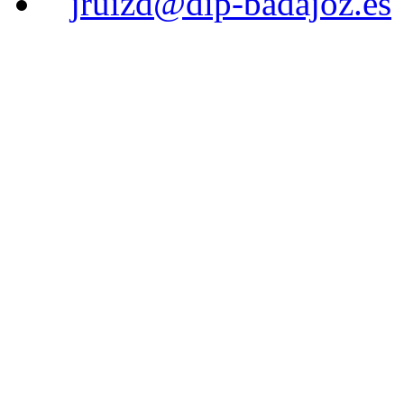
jruizd@dip-badajoz.es