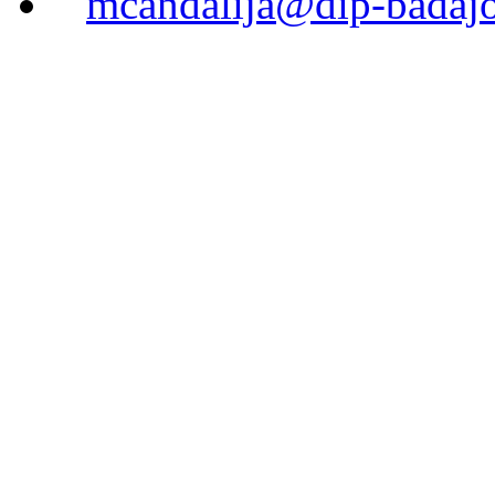
mcandalija@dip-badajo