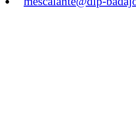
mescalante@dip-badajo