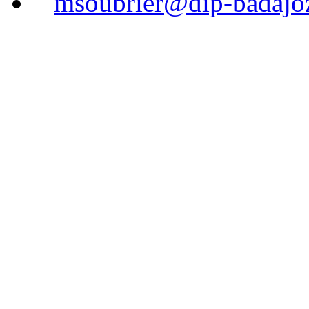
msoubrier@dip-badajo