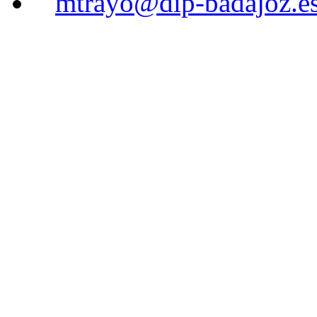
mtrayo@dip-badajoz.e